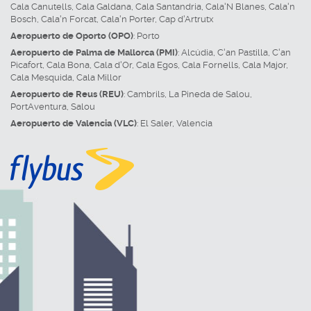
Cala Canutells
,
Cala Galdana
,
Cala Santandria
,
Cala'N Blanes
,
Cala'n
Bosch
,
Cala'n Forcat
,
Cala'n Porter
,
Cap d'Artrutx
Aeropuerto de Oporto (OPO)
:
Porto
Aeropuerto de Palma de Mallorca (PMI)
:
Alcúdia
,
C'an Pastilla
,
C'an
Picafort
,
Cala Bona
,
Cala d'Or
,
Cala Egos
,
Cala Fornells
,
Cala Major
,
Cala Mesquida
,
Cala Millor
Aeropuerto de Reus (REU)
:
Cambrils
,
La Pineda de Salou
,
PortAventura
,
Salou
Aeropuerto de Valencia (VLC)
:
El Saler
,
Valencia