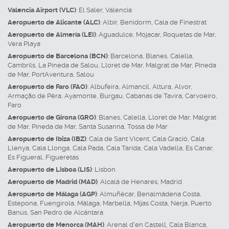
Valencia Airport (VLC)
:
El Saler
,
Valencia
Aeropuerto de Alicante (ALC)
:
Albir
,
Benidorm
,
Cala de Finestrat
Aeropuerto de Almería (LEI)
:
Aguadulce
,
Mojacar
,
Roquetas de Mar
,
Vera Playa
Aeropuerto de Barcelona (BCN)
:
Barcelona
,
Blanes
,
Calella
,
Cambrils
,
La Pineda de Salou
,
Lloret de Mar
,
Malgrat de Mar
,
Pineda
de Mar
,
PortAventura
,
Salou
Aeropuerto de Faro (FAO)
:
Albufeira
,
Almancil
,
Altura
,
Alvor
,
Armação de Pêra
,
Ayamonte
,
Burgau
,
Cabanas de Tavira
,
Carvoeiro
,
Faro
Aeropuerto de Girona (GRO)
:
Blanes
,
Calella
,
Lloret de Mar
,
Malgrat
de Mar
,
Pineda de Mar
,
Santa Susanna
,
Tossa de Mar
Aeropuerto de Ibiza (IBZ)
:
Cala de Sant Vicent
,
Cala Gració
,
Cala
Llenya
,
Cala Llonga
,
Cala Pada
,
Cala Tarida
,
Cala Vadella
,
Es Canar
,
Es Figueral
,
Figueretas
Aeropuerto de Lisboa (LIS)
:
Lisbon
Aeropuerto de Madrid (MAD)
:
Alcalá de Henares
,
Madrid
Aeropuerto de Málaga (AGP)
:
Almuñécar
,
Benalmádena Costa
,
Estepona
,
Fuengirola
,
Málaga
,
Marbella
,
Mijas Costa
,
Nerja
,
Puerto
Banús
,
San Pedro de Alcántara
Aeropuerto de Menorca (MAH)
:
Arenal d'en Castell
,
Cala Blanca
,