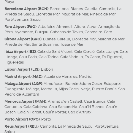
Playa
Barcelona Airport (BCN)
:
Barcelona
,
Blanes
,
Calella
,
Cambrils
,
La
Pineda de Salou
,
Lloret de Mar
,
Malgrat de Mar
,
Pineda de Mar
,
PortAventura
,
Salou
Faro Airport (FAO)
:
Albufeira
,
Almancil
,
Altura
,
Alvor
,
Armação de
Pêra
,
Ayamonte
,
Burgau
,
Cabanas de Tavira
,
Carvoeiro
,
Faro
Girona Airport (GRO)
:
Blanes
,
Calella
,
Lloret de Mar
,
Malgrat de Mar
,
Pineda de Mar
,
Santa Susanna
,
Tossa de Mar
Ibiza Airport (IBZ)
:
Cala de Sant Vicent
,
Cala Gració
,
Cala Llenya
,
Cala
Llonga
,
Cala Pada
,
Cala Tarida
,
Cala Vadella
,
Es Canar
,
Es Figueral
,
Figueretas
Lisbon Airport (LIS)
:
Lisbon
Madrid Airport (MAD)
:
Alcalá de Henares
,
Madrid
Málaga Airport (AGP)
:
Almuñécar
,
Benalmádena Costa
,
Estepona
,
Fuengirola
,
Málaga
,
Marbella
,
Mijas Costa
,
Nerja
,
Puerto Banús
,
San
Pedro de Alcántara
Menorca Airport (MAH)
:
Arenal d'en Castell
,
Cala Blanca
,
Cala
Canutells
,
Cala Galdana
,
Cala Santandria
,
Cala'N Blanes
,
Cala'n
Bosch
,
Cala'n Forcat
,
Cala'n Porter
,
Cap d'Artrutx
Porto Airport (OPO)
:
Porto
Reus Airport (REU)
:
Cambrils
,
La Pineda de Salou
,
PortAventura
,
Salou